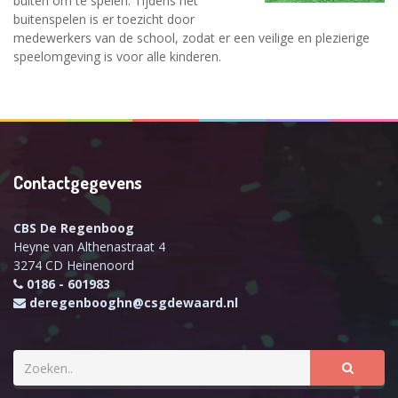
buiten om te spelen. Tijdens het
buitenspelen is er toezicht door
medewerkers van de school, zodat er een veilige en plezierige
speelomgeving is voor alle kinderen.
Contactgegevens
CBS De Regenboog
Heyne van Althenastraat 4
3274 CD Heinenoord
0186 - 601983
deregenbooghn@csgdewaard.nl