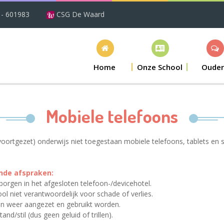
 - 601983
CSG De Waard
Home
Onze School
Ouder
Mobiele telefoons
(voortgezet) onderwijs niet toegestaan mobiele telefoons, tablets en 
ende afspraken:
orgen in het afgesloten telefoon-/devicehotel.
hool niet verantwoordelijk voor schade of verlies.
en weer aangezet en gebruikt worden.
nd/stil (dus geen geluid of trillen).