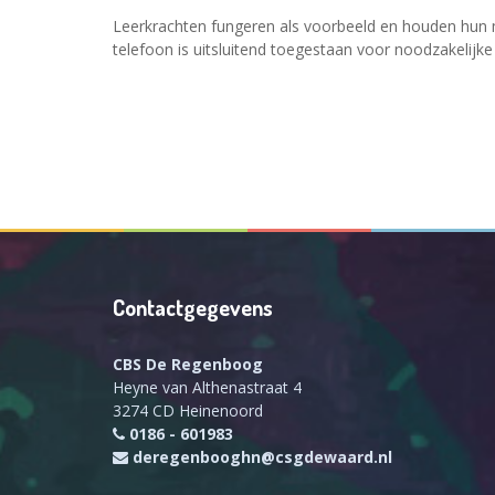
Leerkrachten fungeren als voorbeeld en houden hun 
telefoon is uitsluitend toegestaan voor noodzakelijk
Contactgegevens
CBS De Regenboog
Heyne van Althenastraat 4
3274 CD Heinenoord
0186 - 601983
deregenbooghn@csgdewaard.nl