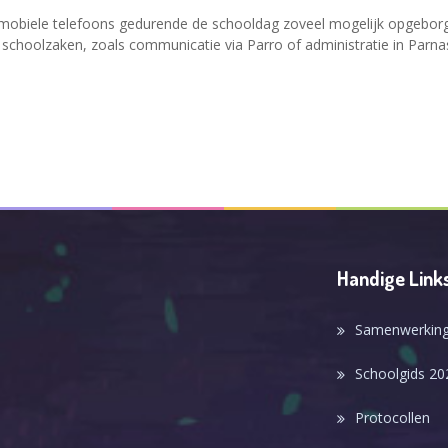
mobiele telefoons gedurende de schooldag zoveel mogelijk opgeborg
e schoolzaken, zoals communicatie via Parro of administratie in Parna
Handige Link
Samenwerking
Schoolgids 20
Protocollen