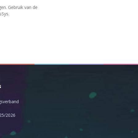
en. Gebruik van de
sSys.
s
sverband
25/2026