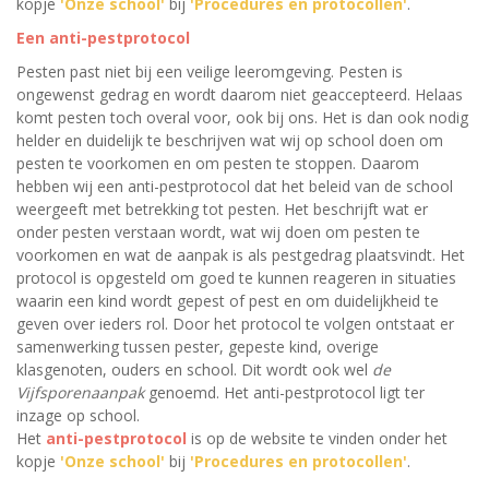
kopje
'Onze school'
bij
'Procedures en protocollen'
.
Een anti-pestprotocol
Pesten past niet bij een veilige leeromgeving. Pesten is
ongewenst gedrag en wordt daarom niet geaccepteerd. Helaas
komt pesten toch overal voor, ook bij ons. Het is dan ook nodig
helder en duidelijk te beschrijven wat wij op school doen om
pesten te voorkomen en om pesten te stoppen. Daarom
hebben wij een anti-pestprotocol dat
het beleid van de school
weergeeft met betrekking tot pesten. Het beschrijft wat er
onder pesten verstaan wordt, wat wij doen om pesten te
voorkomen en wat de aanpak is als pestgedrag plaatsvindt. Het
protocol is opgesteld om goed te kunnen reageren in situaties
waarin een kind wordt gepest of pest en om duidelijkheid te
geven over ieders rol.
Door het protocol te volgen ontstaat er
samenwerking tussen pester, gepeste kind, overige
klasgenoten, ouders en school. Dit wordt ook wel
de
Vijfsporenaanpak
genoemd. Het anti-pestprotocol ligt ter
inzage op school.
Het
anti-pestprotocol
is op de website te vinden onder het
kopje
'Onze school'
bij
'Procedures en protocollen'
.